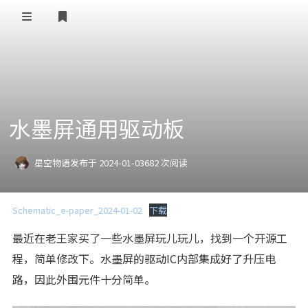
登录
RSS订阅
友链=￣ω￣=
水墨屏通用驱动板
首页
星空物语
发布于 2024-01-03
682 次阅读
Schematic_e-paper_2024-01-02
下载
最近在老王家买了一些水墨屏玩儿玩儿，找到一个开源工
程，简单修改下。水墨屏的驱动IC内部集成好了升压电
路，因此外围元件十分简单。