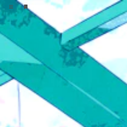
登录
RSS订阅
友链=￣ω￣=
首页